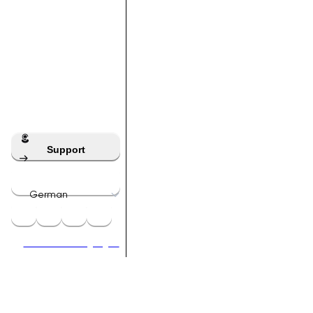
Support
German
facebook
x
instagram
telegram
Geschäftsbedingungen
CASWINO – WER WIR SIND