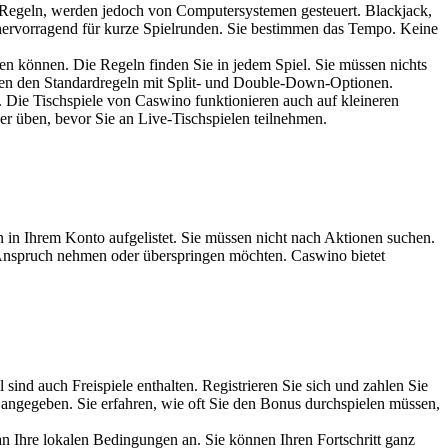
no-Regeln, werden jedoch von Computersystemen gesteuert. Blackjack,
ch hervorragend für kurze Spielrunden. Sie bestimmen das Tempo. Keine
sen können. Die Regeln finden Sie in jedem Spiel. Sie müssen nichts
lgen den Standardregeln mit Split- und Double-Down-Optionen.
. Die Tischspiele von Caswino funktionieren auch auf kleineren
er üben, bevor Sie an Live-Tischspielen teilnehmen.
 in Ihrem Konto aufgelistet. Sie müssen nicht nach Aktionen suchen.
n Anspruch nehmen oder überspringen möchten. Caswino bietet
ind auch Freispiele enthalten. Registrieren Sie sich und zahlen Sie
ngegeben. Sie erfahren, wie oft Sie den Bonus durchspielen müssen,
 an Ihre lokalen Bedingungen an. Sie können Ihren Fortschritt ganz