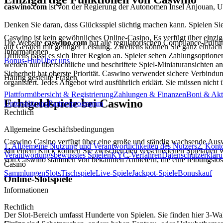
caswino.com
ist von der Regierung der Autonomen Insel Anjouan, Un
Denken Sie daran, dass Glücksspiel süchtig machen kann. Spielen S
Caswino ist kein gewöhnliches Online-Casino. Es verfügt über einzigar
Die Website
caswino.com
hat alle regulatorischen Compliance-Prüfun
auf Geräten mit geringer Leistung. Zweitens können Sie ganz einfach 
Informationen
Drittens passt es sich Ihrer Region an. Spieler sehen Zahlungsoption
Bonus-Hub
Über uns
werden nur übersichtliche und beschriftete Spiel-Miniaturansichten an
Sicherheit hat oberste Priorität. Caswino verwendet sichere Verbind
Häufig gestellte Fragen
organisiert. Jedes Angebot wird ausführlich erklärt. Sie müssen nicht
Plattformübersicht & Registrierung
Zahlungen & Finanzen
Boni & Akt
Echtgeldspiele bei Caswino
Unterstützung
Partnerprogramm
Rechtlich
Allgemeine Geschäftsbedingungen
Caswino Casino verfügt über eine große und ständig wachsende Auswahl
1. Allgemeine Nutzung und Verantwortlichkeiten des Nutzers
2. Konto
Mit einem Klick können Sie zwischen den verschiedenen Spielarten w
Verantwortungsbewusstes Spielen
KYC-Verfahren
Datenschutzerklär
von Caswino stammen von bekannten Anbietern, die eine reibungslose
Casino
Sammlungen
Slots
Tischspiele
Live-Spiele
Jackpot-Spiele
Bonuskauf
Online-Slotspiele
Informationen
Rechtlich
Der Slot-Bereich umfasst Hunderte von Spielen. Sie finden hier 3-Wal