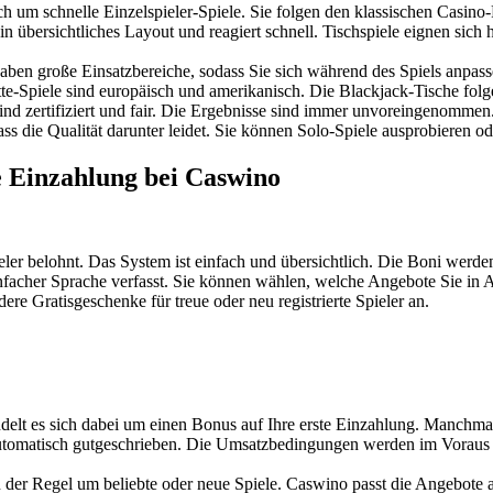
ich um schnelle Einzelspieler-Spiele. Sie folgen den klassischen Casi
ein übersichtliches Layout und reagiert schnell. Tischspiele eignen si
haben große Einsatzbereiche, sodass Sie sich während des Spiels anpas
tte-Spiele sind europäisch und amerikanisch. Die Blackjack-Tische fo
ind zertifiziert und fair. Die Ergebnisse sind immer unvoreingenommen
 die Qualität darunter leidet. Sie können Solo-Spiele ausprobieren od
e Einzahlung bei Caswino
er belohnt. Das System ist einfach und übersichtlich. Die Boni werden
einfacher Sprache verfasst. Sie können wählen, welche Angebote Sie i
e Gratisgeschenke für treue oder neu registrierte Spieler an.
elt es sich dabei um einen Bonus auf Ihre erste Einzahlung. Manchmal s
utomatisch gutgeschrieben. Die Umsatzbedingungen werden im Voraus a
 in der Regel um beliebte oder neue Spiele. Caswino passt die Angebote