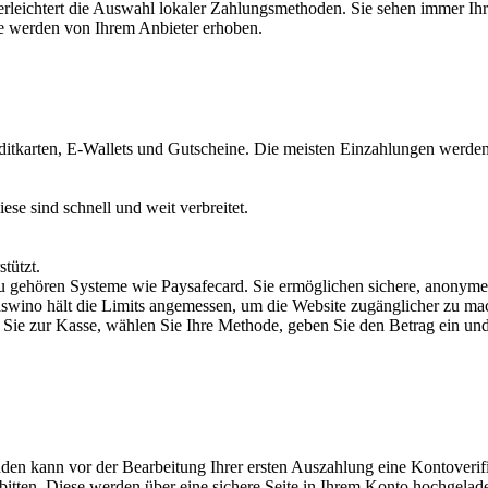
rleichtert die Auswahl lokaler Zahlungsmethoden. Sie sehen immer Ihre
se werden von Ihrem Anbieter erhoben.
tkarten, E-Wallets und Gutscheine. Die meisten Einzahlungen werden s
se sind schnell und weit verbreitet.
tützt.
u gehören Systeme wie Paysafecard. Sie ermöglichen sichere, anonym
swino hält die Limits angemessen, um die Website zugänglicher zu ma
 Sie zur Kasse, wählen Sie Ihre Methode, geben Sie den Betrag ein und
den kann vor der Bearbeitung Ihrer ersten Auszahlung eine Kontoverif
ten. Diese werden über eine sichere Seite in Ihrem Konto hochgelad