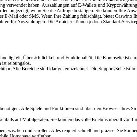
hlung verwendet haben. Auszahlungen auf E-Wallets und Kryptowährunge
en angezeigt, wenn Sie die Anfrage bestätigen. Sie können Ihre Ausza
per E-Mail oder SMS. Wenn Ihre Zahlung fehlschlägt, bietet Caswino I
ren für Auszahlungen. Die Anbieter können jedoch Standard-Service
lligkeit, Übersichtlichkeit und Funktionalität. Die Kontoseite ist einf
ist reibungslos.
bar. Alle Bereiche sind klar gekennzeichnet. Die Support-Seite ist imm
p benötigen. Alle Spiele und Funktionen sind über den Browser Ihres 
ebenfalls auf Mobilgeräten. Sie können das volle Erlebnis überall von 
en, wischen und scrollen. Alles reagiert schnell und präzise. Sie könn
obile Homepage verfügbar.