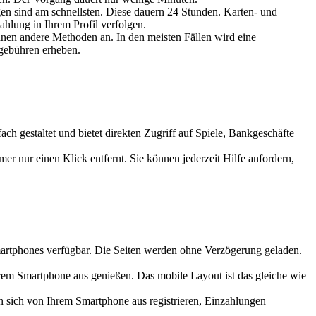
n sind am schnellsten. Diese dauern 24 Stunden. Karten- und
hlung in Ihrem Profil verfolgen.
hnen andere Methoden an. In den meisten Fällen wird eine
gebühren erheben.
ach gestaltet und bietet direkten Zugriff auf Spiele, Bankgeschäfte
er nur einen Klick entfernt. Sie können jederzeit Hilfe anfordern,
Smartphones verfügbar. Die Seiten werden ohne Verzögerung geladen.
Ihrem Smartphone aus genießen. Das mobile Layout ist das gleiche wie
en sich von Ihrem Smartphone aus registrieren, Einzahlungen