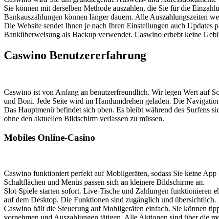
Sie können mit derselben Methode auszahlen, die Sie für die Einza
Bankauszahlungen können länger dauern. Alle Auszahlungszeiten werd
Die Website sendet Ihnen je nach Ihren Einstellungen auch Updates 
Banküberweisung als Backup verwendet. Caswino erhebt keine Gebüh
Caswino Benutzererfahrung
Caswino ist von Anfang an benutzerfreundlich. Wir legen Wert auf Schne
und Boni. Jede Seite wird im Handumdrehen geladen. Die Navigation 
Das Hauptmenü befindet sich oben. Es bleibt während des Surfens sicht
ohne den aktuellen Bildschirm verlassen zu müssen.
Mobiles Online-Casino
Caswino funktioniert perfekt auf Mobilgeräten, sodass Sie keine Ap
Schaltflächen und Menüs passen sich an kleinere Bildschirme an.
Slot-Spiele starten sofort. Live-Tische und Zahlungen funktionieren 
auf dem Desktop. Die Funktionen sind zugänglich und übersichtlich.
Caswino hält die Steuerung auf Mobilgeräten einfach. Sie können tipp
vornehmen und Auszahlungen tätigen. Alle Aktionen sind über die m