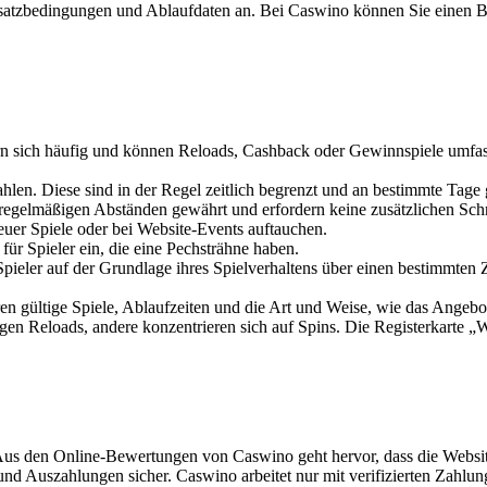
satzbedingungen und Ablaufdaten an. Bei Caswino können Sie einen Bon
ern sich häufig und können Reloads, Cashback oder Gewinnspiele umfa
ahlen. Diese sind in der Regel zeitlich begrenzt und an bestimmte Tage
n regelmäßigen Abständen gewährt und erfordern keine zusätzlichen Schr
euer Spiele oder bei Website-Events auftauchen.
für Spieler ein, die eine Pechsträhne haben.
Spieler auf der Grundlage ihres Spielverhaltens über einen bestimmten
en gültige Spiele, Ablaufzeiten und die Art und Weise, wie das Angebo
en Reloads, andere konzentrieren sich auf Spins. Die Registerkarte „W
 Aus den Online-Bewertungen von Caswino geht hervor, dass die Websit
- und Auszahlungen sicher. Caswino arbeitet nur mit verifizierten Zahl