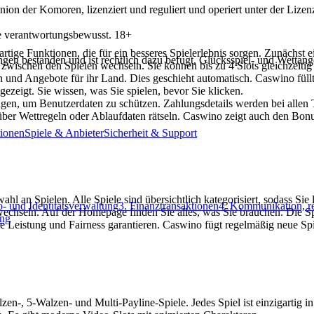
ion der Komoren, lizenziert und reguliert und operiert unter der Li
ie verantwortungsbewusst. 18+
tige Funktionen, die für ein besseres Spielerlebnis sorgen. Zunächst ei
gen bestanden und ist rechtlich dazu befugt, Glücksspiel- und Wettange
zwischen den Spielen wechseln. Sie können bis zu 4 Slots gleichzeitig
en und Angebote für ihr Land. Dies geschieht automatisch. Caswino füll
gezeigt. Sie wissen, was Sie spielen, bevor Sie klicken.
ungen, um Benutzerdaten zu schützen. Zahlungsdetails werden bei allen
 über Wettregeln oder Ablaufdaten rätseln. Caswino zeigt auch den Bonus
ionen
Spiele & Anbieter
Sicherheit & Support
 an Spielen. Alle Spiele sind übersichtlich kategorisiert, sodass Sie 
- und Identitätsverwaltung
3. Finanztransaktionen
4. Kommunikation, r
echseln. Auf der Homepage finden Sie alles, was Sie brauchen. Die Sp
ung
 Leistung und Fairness garantieren. Caswino fügt regelmäßig neue Sp
zen-, 5-Walzen- und Multi-Payline-Spiele. Jedes Spiel ist einzigartig