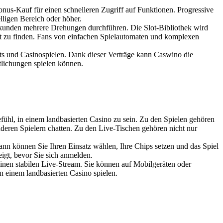
onus-Kauf für einen schnelleren Zugriff auf Funktionen. Progressive
elligen Bereich oder höher.
Sekunden mehrere Drehungen durchführen. Die Slot-Bibliothek wird
cht zu finden. Fans von einfachen Spielautomaten und komplexen
lots und Casinospielen. Dank dieser Verträge kann Caswino die
tlichungen spielen können.
efühl, in einem landbasierten Casino zu sein. Zu den Spielen gehören
nderen Spielern chatten. Zu den Live-Tischen gehören nicht nur
ann können Sie Ihren Einsatz wählen, Ihre Chips setzen und das Spiel
eigt, bevor Sie sich anmelden.
inen stabilen Live-Stream. Sie können auf Mobilgeräten oder
n einem landbasierten Casino spielen.