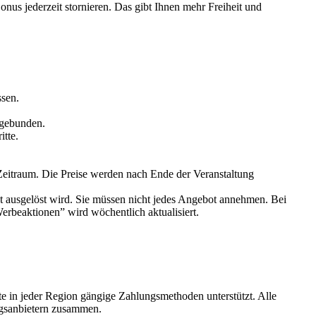
us jederzeit stornieren. Das gibt Ihnen mehr Freiheit und
ssen.
 gebunden.
itte.
 Zeitraum. Die Preise werden nach Ende der Veranstaltung
t ausgelöst wird. Sie müssen nicht jedes Angebot annehmen. Bei
erbeaktionen” wird wöchentlich aktualisiert.
e in jeder Region gängige Zahlungsmethoden unterstützt. Alle
ungsanbietern zusammen.