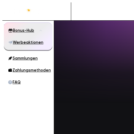
Bonus-Hub
Werbeaktionen
Sammlungen
Zahlungsmethoden
FAQ