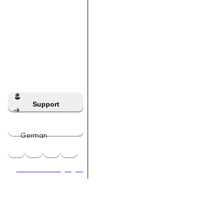
Support
German
facebook
x
instagram
telegram
Geschäftsbedingungen
CASWINO – WER WIR SIND